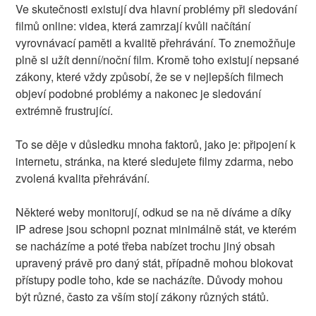
Ve skutečnosti existují dva hlavní problémy při sledování
filmů online: videa, která zamrzají kvůli načítání
vyrovnávací paměti a kvalitě přehrávání. To znemožňuje
plně si užít denní/noční film. Kromě toho existují nepsané
zákony, které vždy způsobí, že se v nejlepších filmech
objeví podobné problémy a nakonec je sledování
extrémně frustrující.
To se děje v důsledku mnoha faktorů, jako je: připojení k
internetu, stránka, na které sledujete filmy zdarma, nebo
zvolená kvalita přehrávání.
Některé weby monitorují, odkud se na ně díváme a díky
IP adrese jsou schopni poznat minimálně stát, ve kterém
se nacházíme a poté třeba nabízet trochu jiný obsah
upravený právě pro daný stát, případně mohou blokovat
přístupy podle toho, kde se nacházíte. Důvody mohou
být různé, často za vším stojí zákony různých států.