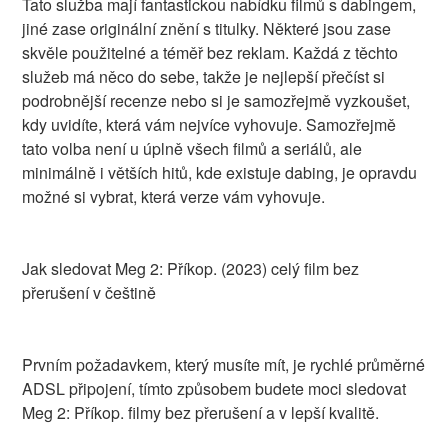
Tato služba mají fantastickou nabídku filmů s dabingem,
jiné zase originální znění s titulky. Některé jsou zase
skvěle použitelné a téměř bez reklam. Každá z těchto
služeb má něco do sebe, takže je nejlepší přečíst si
podrobnější recenze nebo si je samozřejmě vyzkoušet,
kdy uvidíte, která vám nejvíce vyhovuje. Samozřejmě
tato volba není u úplně všech filmů a seriálů, ale
minimálně i větších hitů, kde existuje dabing, je opravdu
možné si vybrat, která verze vám vyhovuje.
Jak sledovat Meg 2: Příkop. (2023) celý film bez
přerušení v češtině
Prvním požadavkem, který musíte mít, je rychlé průměrné
ADSL připojení, tímto způsobem budete moci sledovat
Meg 2: Příkop. filmy bez přerušení a v lepší kvalitě.