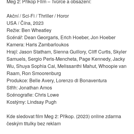
Meg 2: Příkop Film – Tvůrce a obsazení:
Akční / Sci-Fi / Thriller / Horor
USA / Čína, 2023
Režie: Ben Wheatley
Scénář: Dean Georgaris, Erich Hoeber, Jon Hoeber
Kamera: Haris Zambarloukos
Hrají: Jason Statham, Sienna Guillory, Cliff Curtis, Skyler
Samuels, Sergio Peris-Mencheta, Page Kennedy, Jacky
Wu, Shuya Sophia Cai, Melissanthi Mahut, Whoopie van
Raam, Ron Smoorenburg
Produkce: Belle Avery, Lorenzo di Bonaventura
Střih: Jonathan Amos
Scénografie: Chris Lowe
Kostýmy: Lindsay Pugh
Kde sledovat film Meg 2: Příkop. (2023) online zdarma
českým titulky bez reklam