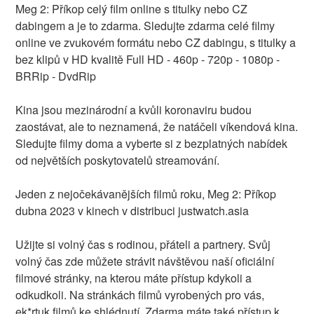
Meg 2: Příkop celý film online s titulky nebo CZ
dabingem a je to zdarma. Sledujte zdarma celé filmy
online ve zvukovém formátu nebo CZ dabingu, s titulky a
bez klipů v HD kvalitě Full HD - 460p - 720p - 1080p -
BRRip - DvdRip
Kina jsou mezinárodní a kvůli koronaviru budou
zaostávat, ale to neznamená, že natáčeli víkendová kina.
Sledujte filmy doma a vyberte si z bezplatných nabídek
od největších poskytovatelů streamování.
Jeden z nejočekávanějších filmů roku, Meg 2: Příkop
dubna 2023 v kinech v distribuci justwatch.asia
Užijte si volný čas s rodinou, přáteli a partnery. Svůj
volný čas zde můžete strávit návštěvou naší oficiální
filmové stránky, na kterou máte přístup kdykoli a
odkudkoli. Na stránkách filmů vyrobených pro vás,
ek*rtuk filmů ke shlédnutí. Zdarma máte také přístup k