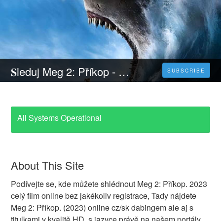
𝐒leduj Meg 2: Příkop - 𝐂elý 𝐅ilm Online 2023 Česky CZ/SK DABING HD Kvalite
SUBSCRIBE
All Systems Operational
About This Site
Podívejte se, kde můžete shlédnout Meg 2: Příkop. 2023
celý film online bez jakékoliv registrace, Tady nájdete
Meg 2: Příkop. (2023) online cz/sk dabingem ale aj s
titulkami v kvalitě HD, s jazyce právě na našem portály