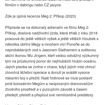
filmům v dabingu nebo CZ jazyce.
Zde je úplná recenze Meg 2: Příkop (2023)
Připravte se na dokonalý adrenalin ve filmu Meg 2:
Příkop, doslova nadživotní jízda, která trhák z roku 2018
posouvá do ještě větších výšek a ještě větších hloubek s
několika obřími Megy a mnohem víc! Ponořte se do
neprobádaných vod s Jasonem Stathamem a světovou
akční ikonou Wu Jingem, kteří vedou odvážný výzkumný
tým na průzkumný ponor do nejhlubších hlubin oceánu.
Jejich plavba se zvrtne v chaos, když jejich misi ohrozí
zlovolná těžební operace a donutí je svádět vysoce
riskantní boj o přežití. Naši hrdinové se musí postavit
proti kolosálním Megům a neúprosným drancovačům
životního prostředí a v pulzujícím závodě s časem
předejít, přelstít a přeplout své nemilosrdné predátory.